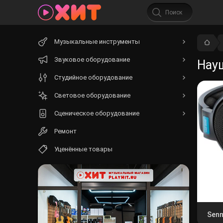
Начните
Музыкальные инструменты
вводить
текст.
Звуковое оборудование
Нау
Студийное оборудование
Световое оборудование
Сценическое оборудование
Ремонт
Уценённые товары
Senn