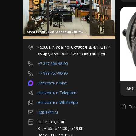
Музыкальный магазин «Хит»
450001
, г.
Уфа
,
пр. Октября, д. 4/1, ЦТиР
«Мир», 3 уровень, Северная галерея
+7 347 266-98-95
+7 999 757-98-95
Написать в Max
AKG
Написать в Telegram
Написать в WhatsApp
Пол
i@playhit.ru
Пн.: выходной
Вт. – сб.: с 11:00 до 19:00
Вс.: с 11:00 до 15:00