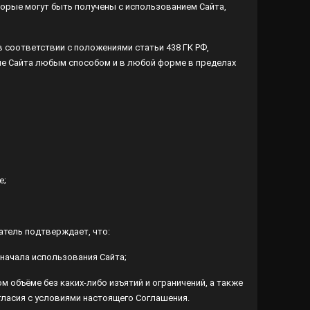
соответствии с положениями статьи 438 ГК РФ, получая
 любым способом и в любой форме в пределах его
е;
атель подтверждает, что:
 начала использования Сайта;
 объёме без каких-либо изъятий и ограничений, а также
гласия с условиями настоящего Соглашения.
ение между Администратором и Пользователем агентских