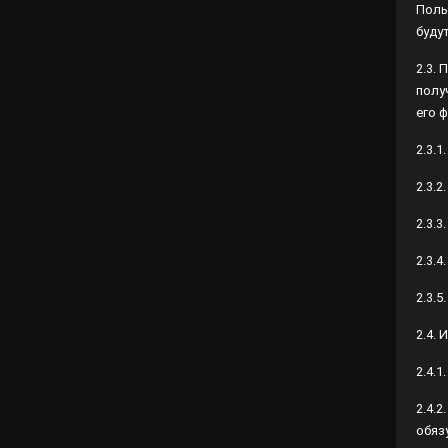
надё
2.3.
дост
функ
2.3.
2.3.
2.3.3
2.3.
2.3.5
2.4.
2.4.
2.4.
обяз
2.5.