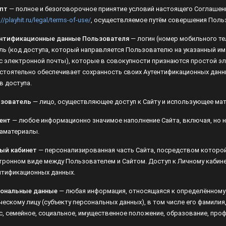
пт
— полное и безоговорочное принятие условий настоящего Соглашения
Лампы
://playhit.ru/legal/terms-of-use/
, осуществляемое путём совершения Польз
Светофильтры
нтификационные данные Пользователя
— логин (номер мобильного телеф
 доступа, который направляется Пользователю на указанный им в качес
Стробоскопы
тронной почты), которые в совокупности признаются простой электронн
печивает сохранность своих Аутентификационных данных, а также возм
Зенитные прожекторы
зователь
— лицо, осуществляющее доступ к Сайту и использующее мат
ент
— любое информационно значимое наполнение Сайта, включая, но не 
аматериалы.
ый кабинет
— персонализированная часть Сайта, посредством которой о
тронном виде между Пользователем и Сайтом. Доступ к Личному кабине
нтификационных данных.
ональные данные
— любая информация, относящаяся к определённому 
ческому лицу (субъекту персональных данных), в том числе его фамилия,
с, семейное, социальное, имущественное положение, образование, проф
ботка персональных данных
— любое действие (операция) или совокупно