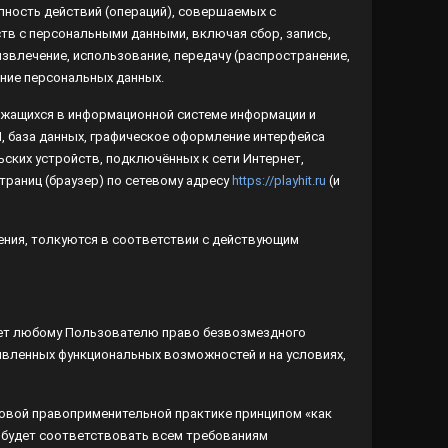
в с персональными данными, включая сбор, запись,
извлечение, использование, передачу (распространение,
ние персональных данных.
жащихся в информационной системе информации и
, база данных, графическое оформление интерфейса
ских устройств, подключённых к сети Интернет,
аниц (браузер) по сетевому адресу
https://playhit.ru
(и
ения, толкуются в соответствии с действующим
т любому Пользователю право безвозмездного
явленных функциональных возможностей и на условиях,
овой правоприменительной практике принципом «как
т будет соответствовать всем требованиям Пользователя,
 получены с использованием Сайта, будут точными и