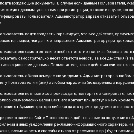
ветствуют данным, указанным при регистрации, а также в случае, когда 
тифицировать Пользователя, Администратор вправе отказать Пользовате
 Пользователь подтверждает и гарантирует, что все действия, предусм
ршаются лицом, чьи данные направлены Администратору при прохожден
 Пользователь самостоятельно несёт ответственность за безопасность и
зователь самостоятельно несёт ответственность за все действия (а так
нтификационными данными Пользователя, такие действия считаются пр
 Пользователь обязан немедленно уведомить Администратора о любом сл
зователя и (или) о любом нарушении (подозрениях о нарушении) конфид
 Пользователь не вправе воспроизводить, повторять и копировать, продав
 коммерческих целей Сайт, его Контент или доступ к нему, кроме тех сл
нистратора либо когда это прямо предусмотрено настоящим Соглашени
 При регистрации на Сайте Пользователь даёт согласие на получение от
омлений и иных уведомлений рекламно-информационного характера. Нас
ожность и способы отказа от рассылки и пр.) будет возможна для Польз
тронную почту Администратора или по телефону. Рассылки поступают в в
ткого сообщения (смс, пуш или аналог) на номер телефона, указанный П