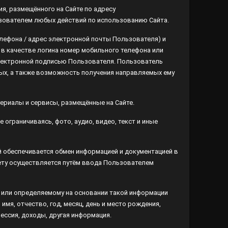
, размещённого на Сайте по адресу
ователем любых действий по использованию Сайта.
она / адрес электронной почты Пользователя) и пароль
тве логина номер мобильного телефона или адрес
ой подписью Пользователя. Пользователь самостоятельно
ожность получения направляемых ему кодов доступа.
ериалы и сервисы, размещённые на Сайте.
ограничиваясь, фото, аудио, видео, текст и иные
беспечивается обмен информацией и документацией в
ту осуществляется путём ввода Пользователем
или определяемому на основании такой информации
 имя, отчество, год, месяц, день и место рождения,
ессия, доходы, другая информация.
сть действий (операций), совершаемых с