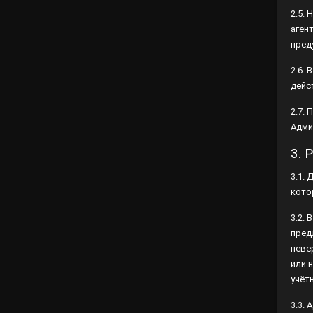
отно
наст
2.6.
дейс
2.7.
Адми
3. 
3.1.
кото
3.2.
в фо
инфо
недо
запи
3.3.
этим