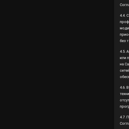
4.4.
проф
моди
прио
без т
4.5.
или 
на С
сете
обес
4.6.
техн
техн
либо
4.7.
Согл
лите
5. 