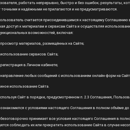
жными не прилагаются и не предусматриваются.
 Пользователь считается присоединившимся к настоящему Соглашению в 
уп к материалам и сервисам Сайта и осуществляя использование Сайта
циональных возможностей, включая:
1. просмотр материалов, размещённых на Сайте;
2. использование сервисов Сайта;
. регистрация в Личном кабинете;
4. направление любых сообщений с использованием онлайн-форм на Сайт
. иное использование Сайта.
 Используя Сайт в порядке, предусмотренном п. 2.3 Соглашения, Пользов
1. ознакомился с условиями настоящего Соглашения в полном объёме до
2. безоговорочно принимает все условия настоящего Соглашения в полном
уется соблюдать их или прекратить использование Сайта в случае несо
 Никакое из положений Соглашения не может трактоваться как установл