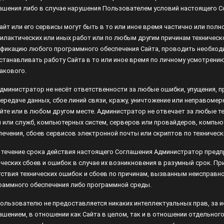
 Сайт или его сервисы могут быть в то или иное время частично или пол
илактических или иных работ или по любым другим причинам техническо
фикацию любого программного обеспечения Сайта, проводить необходи
станавливать работу Сайта в то или иное время по личному усмотрени
акового.
 Администратор не несёт ответственности за любые ошибки, упущения, п
передаче данных, сбое линий связи, кражу, уничтожение или неправоме
айте или в любом другом месте. Администратор не отвечает за любые 
й или служб, компьютерных систем, серверов или провайдеров, компьют
печения, сбоев сервисов электронной почты или скриптов по технически
 В течение срока действия настоящего Соглашения Администратор предп
ических сбоев и ошибок в случае их возникновения в разумный срок. При
ических ошибок и сбоев по причинам, вызванным неисправностью оборуд
 программной среды.
 Пользователю не предоставляется никаких интеллектуальных прав, за
ашением, в отношении как Сайта в целом, так и в отношении отдельного
ратурных, графических и аудиовизуальных произведений, входящих в со
Права и обязанности пользователя