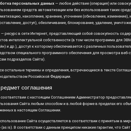
льзованием средств автоматизации или без использования таких средст
ематизацию, накопление, хранение, уточнение (обновление, изменение), 
оставление, доступ), обезличивание, блокирование, удаление, уничтоже
— ресурс в сети Интернет, представляющий собой совокупность содер
ктов интеллектуальной собственности (в том числе программа для ЭВМ
айн) и др.), доступ к которому обеспечивается с различных пользователь
едством специального программного обеспечения для просмотра веб-стр
сам подразделов Сайта).
 Все остальные термины и определения, встречающиеся в тексте Соглаш
нодательством Российской Федерации.
Предмет соглашения
 В соответствии с настоящим Соглашением Администратор предоставляе
льзования Сайта любым способом и в любой форме в пределах его объ
женных в настоящем Соглашении.
 Использование Сайта осуществляется в соответствии с принятым в мир
» (as is). В соответствии с данным принципом никакие гарантии, что Сай
тать непрерывно, быстро и без ошибок; результаты, которые могут быть