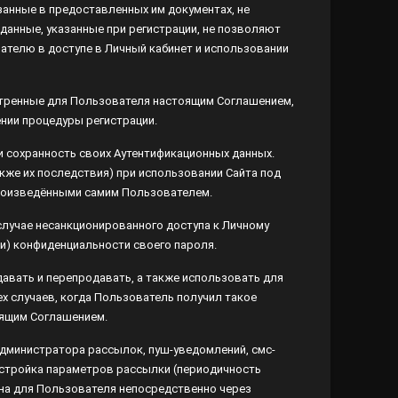
данные, указанные при регистрации, не позволяют
лю в доступе в Личный кабинет и использовании Сайта.
отренные для Пользователя настоящим Соглашением,
ии процедуры регистрации.
 сохранность своих Аутентификационных данных.
же их последствия) при использовании Сайта под
оизведёнными самим Пользователем.
учае несанкционированного доступа к Личному кабинету
енциальности своего пароля.
ать и перепродавать, а также использовать для каких-
учаев, когда Пользователь получил такое разрешение от
ем.
 Администратора рассылок, пуш-уведомлений, смс-
тройка параметров рассылки (периодичность получения,
ователя непосредственно через сообщения на
иде электронного письма на адрес, звонка и (или)
ользователем при регистрации. Рекламно-