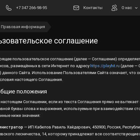
+7 347 266-98-95
Контакты
О нас
Правовая информация
Клавишные инструменты
Новости
Гитары
Акустические системы и усилители
ьзовательское соглашение
Блог
Гитарное усиление
DJ-оборудование
Студийные мониторы
Реквизиты
оящее пользовательское соглашение (далее — Соглашение) определяет 
Баяны
Микрофоны и радиосистемы
Студийные микрофоны
Световые эффекты
Способы оплаты
исов, размещённых в сети Интернет по адресу
https://playhit.ru
(далее — 
Гармони
Микшерные пульты
Звуковые карты
Лазеры
Фермы
ого Сайта. Использование Пользователями Сайта означает, что они без
Правовая информация
вия настоящего Соглашения.
Аккордеоны
Hi-Fi-аппаратура
Наушники
Сканеры и головы
Подиумы
Общие положения
Духовые, губные гармошки
Профессиональное караоке
Звукоизоляция
Прожекторы
Рэковые стойки, шкафы и кейсы
 В настоящем Соглашении, если из текста Соглашения прямо не вытекае
Ударные инструменты
Приборы обработки
Контроллеры
Стойки, пюпитры, штативы...
авной буквы слова и выражения, используемые при взаимодействии сторо
анные ниже значения:
Струнные инструменты
Рекордеры, диктофоны
Зеркальные шары
Хоровые станки
нистратор
— ИП Кабилов Равиль Хайдерович, 450900, Россия, Республик
Чехлы, футляры, кейсы
Трансляционное оборудование
Генераторы эффектов
евского лесничества, 14, которому принадлежат все соответствующие пр
Струны
Коммутация
Жидкости для эффектов