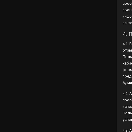
инфо
зака
4. 
4.1.
отзы
Поль
каби
форм
пред
Адми
4.2.
сооб
испо
Поль
усло
4.3.
либо