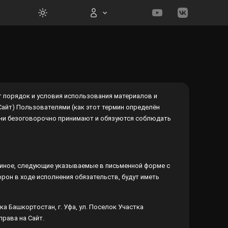
Вход на сайт
порядок и условия использования материалов и
Сайт) Пользователями (как этот термин определён ниже)
оговорочно принимают и обязуются соблюдать все
Войти
Забыли пароль?
т иное, следующие указываемые в письменной форме с
Регистрация
н в ходе исполнения обязательств, будут иметь
а Башкортостан, г. Уфа, ул. Поселок Участка
ава на Сайт.