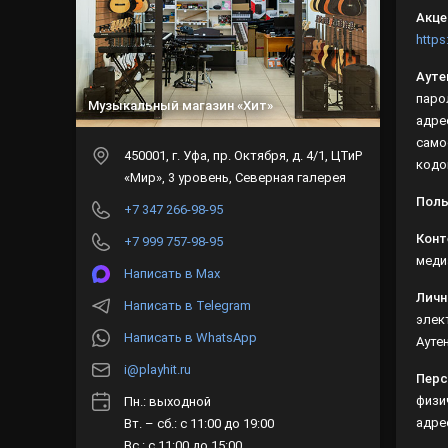
Акце
https
Ауте
(код
Музыкальный магазин «Хит»
элек
обес
450001
, г.
Уфа
,
пр. Октября, д. 4/1,
ЦТиР «Мир», 3 уровень, Северная
Поль
галерея
Конт
+7 347 266-98-95
меди
+7 999 757-98-95
Личн
Написать в Max
элек
Ауте
Написать в Telegram
Перс
Написать в WhatsApp
физи
i@playhit.ru
адре
Пн.: выходной
Обра
Вт. – сб.: с 11:00 до 19:00