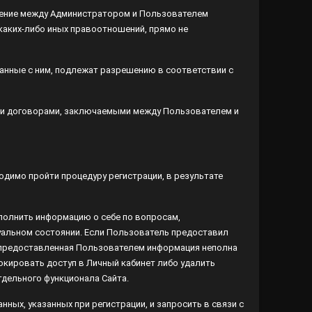
 иных правоотношений, прямо не предусмотренных
нные с ним, подлежат разрешению в соответствии с
ми договорами, заключаемыми между Пользователем и
димо пройти процедуру регистрации, в результате
аполнить информацию о себе по вопросам, предлагаемым
нии. Если Пользователь предоставил неверную
ленная Пользователем информация неполна или
ать доступ в Личный кабинет либо удалить учётную
функционала Сайта.
х, указанных при регистрации, и запросить в связи с
анные в предоставленных им документах, не