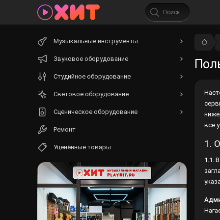
Начните
Музыкальные инструменты
вводить
текст.
Звуковое оборудование
Пол
Студийное оборудование
Наст
Световое оборудование
серв
Сценическое оборудование
данн
усло
Ремонт
1. 
Уценённые товары
1.1.
загл
указ
Адми
Нага