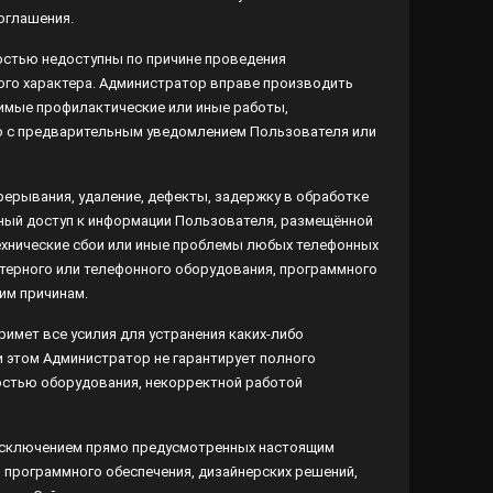
ностью недоступны по причине проведения
го характера. Администратор вправе производить
мые профилактические или иные работы,
ю с предварительным уведомлением Пользователя или
рерывания, удаление, дефекты, задержку в обработке
рный доступ к информации Пользователя, размещённой
технические сбои или иные проблемы любых телефонных
ерного или телефонного оборудования, программного
м причинам.
римет все усилия для устранения каких-либо
 этом Администратор не гарантирует полного отсутствия
ования, некорректной работой программного обеспечения
 исключением прямо предусмотренных настоящим
 программного обеспечения, дизайнерских решений,
став Сайта.