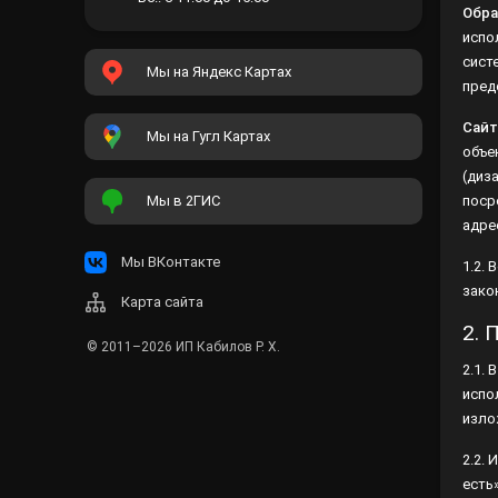
испо
Вс.: с 11:00 до 15:00
сист
пред
Мы на Яндекс Картах
Сайт
объе
(диз
Мы на Гугл Картах
поср
адре
Мы в 2ГИС
1.2.
зако
Мы ВКонтакте
2. 
Карта сайта
2.1.
испо
© 2011–2026
ИП Кабилов Р. Х.
изло
2.2.
есть
рабо