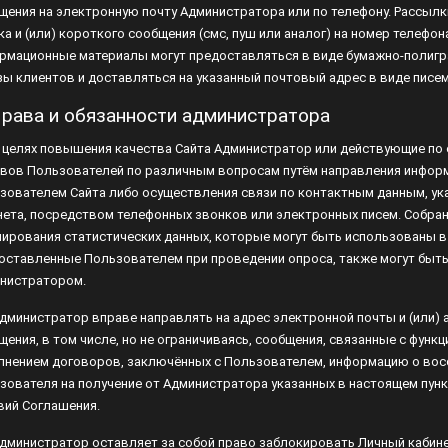
рмационные материалы могут предоставляться в виде бумажно-полиграф
зы клиентов и доставляться на указанный почтовый адрес в виде писем 
Права и обязанности администратора
 В целях повышения качества Сайта Администратор или действующие по 
вов Пользователей по различным вопросам путём направления информ
зователем Сайта либо осуществления связи по контактным данным, ука
нета, посредством телефонных звонков или электронных писем. Собран
ирования статистических данных, которые могут быть использованы в с
оставленные Пользователем при проведении опроса, также могут быть 
нистратором.
 Администратор вправе направлять на адрес электронной почты и (или)
щения, в том числе, но не ограничиваясь, сообщения, связанные с функ
лнением договоров, заключённых с Пользователем, информацию о восст
зователя на получение от Администратора указанных в настоящем пунк
вий Соглашения.
 Администратор оставляет за собой право заблокировать Личный кабинет
 в случае нарушения Пользователем условий настоящего Соглашения.