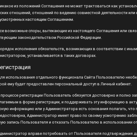
шений, отношений по ведению совместной деятельности или каких-либо
оящим Соглашением.
 Все возможные споры, вытекающие из настоящего Соглашения или связа
твующим законодательством Российской Федерации.
 Порядок исполнения обязательств, возникающих в соответствии с ины
нистратором, устанавливается в таких договорах.
Регистрация
 Для использования отдельного функционала Сайта Пользователю необхо
рой ему будет предоставлен персональный доступ в Личный кабинет.
 В процессе регистрации Пользователь обязуется достоверно и полно з
рме регистрации, и поддерживать эту информацию в актуальном состоя
рмацию или у Администратора есть основания полагать, что предостав
стоверна, Администратор имеет право по своему усмотрению заблокиров
сь Пользователя и отказать Пользователю в использовании отдельного 
 Администратор вправе потребовать от Пользователя подтверждения данны
 подтверждающие документы. В случае если данные Пользователя, указ