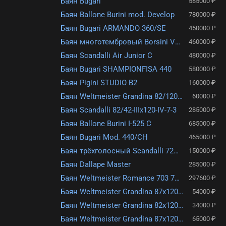
Баян Bugari
585000 ₽
Баян Ballone Burini mod. Develop
780000 ₽
Баян Bugari ARMANDO 360/SE
450000 ₽
Баян многотембровый Borsini Vienna
460000 ₽
Баян Scandalli Air Junior C
480000 ₽
Баян Bugari SHAMPIONFISA 440
580000 ₽
Баян Pigini STUDIO B2
160000 ₽
Баян Weltmeister Grandina 82/120/IV/11/5 (б/у)
60000 ₽
Баян Scandalli 82/42-IIIx120-IV-7-3
285000 ₽
Баян Ballone Burini I-525 C
685000 ₽
Баян Bugari Mod. 440/CH
465000 ₽
Баян трёхголосный Scandalli 72/43-IIIx96-3/2-IV
150000 ₽
Баян Dallape Master
285000 ₽
Баян Weltmeister Romance 703 70/96/III/5/3
297600 ₽
Баян Weltmeister Grandina 87x120-11/5-IV чёрный
54000 ₽
Баян Weltmeister Grandina 82х120-11/5 красный
34000 ₽
Баян Weltmeister Grandina 87x120-11/5 красный (б/у)
65000 ₽