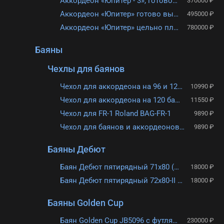
Аккордеон «Юпитер - 3», готово выборный
370000 ₽
Аккордеон «Юпитер» готово выборный
495000 ₽
Аккордеон «Юпитер» цельно планочный, готово выборный
780000 ₽
Баяны
Чехлы для баянов
Чехол для аккордеона на 96 и 120 басов Hohner AZ5720
10990 ₽
Чехол для аккордеона на 120 басов Hohner AZ5730
11550 ₽
Чехол для FR-1 Roland BAG-FR-1
9890 ₽
Чехол для баянов и аккордеонов Roland BAG-FR-3
9890 ₽
Баяны Дебют
Баян Дебют пятирядный 71х80 (б/у)
18000 ₽
Баян Дебют пятирядный 72х80-II (б/у)
18000 ₽
Баяны Golden Cup
Баян Golden Cup JB5096 с футляром и комплектом ремней
230000 ₽