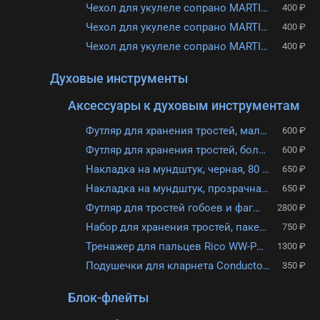
Чехол для укулеле сопрано MARTIN ROMAS УС-1, серый
400 ₽
Чехол для укулеле сопрано MARTIN ROMAS УС-1, черный
400 ₽
Чехол для укулеле сопрано MARTIN ROMAS УС-1, розовый
400 ₽
Духовые инструменты
Аксессуары к духовым инструментам
Футляр для хранения тростей, малый, Rico DRGRD4ACYL Reed Guard
600 ₽
Футляр для хранения тростей, большой, Rico DRGRD4TB Reed Guard
600 ₽
Накладка на мундштук, черная, 80 мм, Rico RMP01B Reserve
650 ₽
Накладка на мундштук, прозрачная, 0.35 мм, Rico RMP01C Reserve
650 ₽
Футляр для тростей гобоев и фаготов, с увлажнителем, Rico RVCASE05
2800 ₽
Набор для хранения тростей, пакет и увлажнитель 58%, Rico RVKIT58
750 ₽
Тренажер для пальцев Rico WW-PG-01 Practice Grip
1300 ₽
Подушечки для кларнета Conductor FLT-CP-2
350 ₽
Блок-флейты