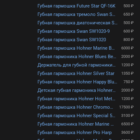
Губная гармошка Future Star QF-16K
500 ₽
Губная гармошка тремоло Swan SW16-3
650 ₽
Губная гармошка диатоническая Swan SW1020-2
500 ₽
Губная гармошка Swan SW1020-9
600 ₽
Губная гармошка Swan SW1020
800 ₽
Губная гармошка Hohner Marine Band Crossover
6000 ₽
Губная гармоника Hohner Blues Bender C (M58501X) с уроками
2000 ₽
Держатель для губной гармоники Hohner HH1
1200 ₽
Губная гармошка Hohner Silver Star
1350 ₽
Губная гармошка Hohner Happy Blue 515/20/1 C (M5152)
750 ₽
Детская губная гармоника Hohner Melody Star 904/16/1 C (M904017)
2000 ₽
Губная гармоника Hohner Hot Metal E (M57205X) с уроками
1200 ₽
Губная гармошка Hohner Chromonica 270/48 Deluxe M754001
17500 ₽
Губная гармошка Hohner Special 560/20
3100 ₽
Губная гармоника Hohner Marine Band 365/28 C (M36501)
6500 ₽
Губная гармошка Hohner Pro Harp
3600 ₽