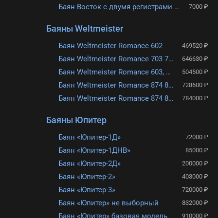
Баян Восток с двумя регистрами 52х100 (б/у)
7000 ₽
Баяны Weltmeister
Баян Weltmeister Romance 602
469520 ₽
Баян Weltmeister Romance 703 70/96/III/5/3
646630 ₽
Баян Weltmeister Romance 603, 60/72/III/5
504500 ₽
Баян Weltmeister Romance 874 87/120/IV/11/5
728600 ₽
Баян Weltmeister Romance 874 87/120/IV/11/5 (IS)
784000 ₽
Баяны Юпитер
Баян «Юпитер-1Д»
72000 ₽
Баян «Юпитер-1ДНВ»
85000 ₽
Баян «Юпитер-2Д»
200000 ₽
Баян «Юпитер-2»
403000 ₽
Баян «Юпитер-3»
720000 ₽
Баян «Юпитер» не выборный
832000 ₽
Баян «Юпитер» базовая модель
910000 ₽