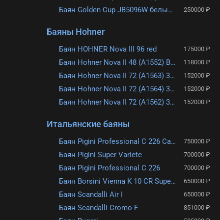
Баян Golden Cup JB5096W белый с футляром и комплектом ремней
250000 ₽
Баяны Hohner
Баян HOHNER Nova III 96 red
175000 ₽
Баян Hohner Nova II 48 (A1552) Black гриф B
118000 ₽
Баян Hohner Nova II 72 (A1563) 3/4 Red гриф B
152000 ₽
Баян Hohner Nova II 72 (A1564) 3/4
152000 ₽
Баян Hohner Nova II 72 (A1562) 3/4 Black гриф B
152000 ₽
Итальянские баяны
Баян Pigini Professional C 226 Cassotto
750000 ₽
Баян Pigini Super Variete
700000 ₽
Баян Pigini Professional C 226
700000 ₽
Баян Borsini Vienna K 10 CR Super Compact
650000 ₽
Баян Scandalli Air I
650000 ₽
Баян Scandalli Cromo F
851000 ₽