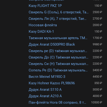
Казу FLIGHT FKZ 1P
150 ₽
Свирель G (Соль), 6 отверстий, Таежная Музыкальная Артель TMA-SBG-6
2500 ₽
Свирель Ля (А), 7 отверстий, Таежная Музыкальная Артель TMA-SBA7
2700 ₽
Носовая флейта
2000 ₽
Казу DADI KA-1
150 ₽
Таежная музыкальная артель TMA-KG калюка соль
1700 ₽
Дудук Ararat D500PRO Black
9980 ₽
Свирель ре (D) таёжная музыкальная артель TMA-SBD6
2200 ₽
Свирель До (С) Таёжная музыкальная артель TMA-SBC6
2200 ₽
Свирель Си (H) Таёжная музыкальная артель TMA-SBH6
2200 ₽
Сопель Ре (D) Таёжная музыкальная артель TMA-SD
3400 ₽
Вистл Meinel M190C-3
4450 ₽
Казу Hohner Kazoo PL98696
350 ₽
Дудук Ararat S110 A
3000 ₽
Дудук Ararat A210 А
4000 ₽
Пан-флейта Hora 08 сопрано, 8 трубок
10500 ₽