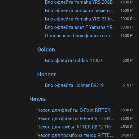
Блок-флейта Yamaha YRS-20GB
1500 ₽
Блок-флейта сопрано немецкая система Yamaha YRS-20GG
1500 ₽
Блок-флейта Yamaha YRS-31 in C
2000 ₽
Блок-флейта альт F Yamaha YRA-27III
3300 ₽
Поперечная блок-флейта сопрано Yamaha YRF-21
1600 ₽
Goldon
Блокфлейта Goldon 41000
500 ₽
Hohner
Блок-флейта Hohner B9319
510 ₽
Чехлы
Чехол для флейты C-Foot RITTER RBS7D-FC/MGB
3500 ₽
Чехол для флейты B-Foot RITTER RBS7D-FB/MGB
3600 ₽
Чехол для трубы RITTER RBP2-TR/BRD
4500 ₽
Чехол для тромбона тенор RITTER RBS7-TB/MGB
8450 ₽