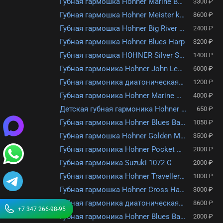
Губная гармошка Hohner Marine Band 1896/20 C (M189693X)
3300 ₽
Губная гармошка Hohner Meister klasse 580/20 A (M581106)
8600 ₽
Губная гармошка Hohner Big River Harp
2400 ₽
Губная гармошка Hohner Blues Harp
3200 ₽
Губная гармошка HOHNER Silver Star 504/20 C (M5040167)
1400 ₽
Губная гармоника Hohner John Lennon Signature Series C
6000 ₽
Губная гармоника диатоническая Hohner Hot Metal C
1200 ₽
Губная гармоника Hohner Marine Band Soloist 364/24 C (M36460)
4000 ₽
Детская губная гармоника Hohner Speedy (PL 91190)
650 ₽
Губная гармоника Hohner Blues Band C-major (M55901X) с уроками
1050 ₽
Губная гармошка Hohner Golden Melody C
3500 ₽
Губная гармоника Hohner Pocket Pal С (M59501X) с уроками
2000 ₽
Губная гармоника Suzuki 1072 C
2000 ₽
Губная гармоника Hohner Traveller C (M91700)
1000 ₽
Губная гармошка Hohner Cross Harp 565/20 MS C (M566016)
3000 ₽
Губная гармоника диатоническая Hohner Meisterklasse 580/20 C
8600 ₽
+7 347 266-98-95
Губная гармоника Hohner Blues Band C-major без гравировки
2000 ₽