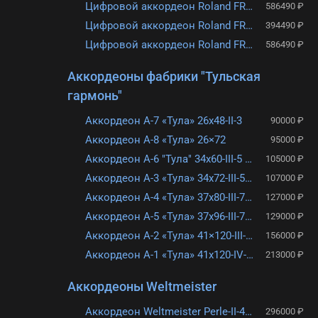
Цифровой аккордеон Roland FR-8X-RD
586490 ₽
Цифровой аккордеон Roland FR-4x RD
394490 ₽
Цифровой аккордеон Roland FR-8X BK
586490 ₽
Аккордеоны фабрики "Тульская
гармонь"
Аккордеон А-7 «Тула» 26х48-II-3
90000 ₽
Аккордеон A-8 «Тула» 26×72
95000 ₽
Аккордеон А-6 "Тула" 34х60-III-5 3х голосный с готовым аккомпанементом
105000 ₽
Аккордеон А-3 «Тула» 34х72-III-5/2
107000 ₽
Аккордеон А-4 «Тула» 37х80-III-7/2
127000 ₽
Аккордеон А-5 «Тула» 37х96-III-7/2
129000 ₽
Аккордеон A-2 «Тула» 41×120-III-7/2
156000 ₽
Аккордеон А-1 «Тула» 41х120-IV-13/6
213000 ₽
Аккордеоны Weltmeister
Аккордеон Weltmeister Perle-II-48/26-RD Красный
296000 ₽