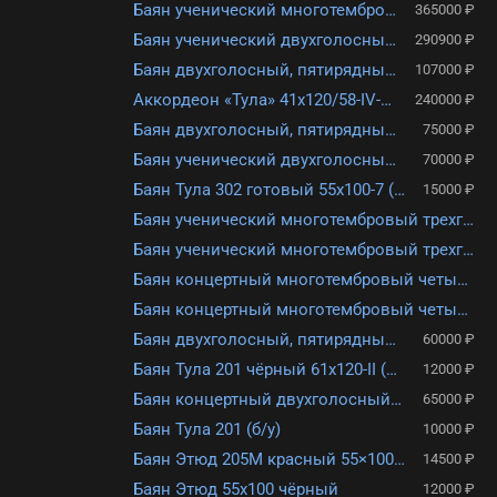
Баян ученический многотембровый трехголосый Тула 64х120- III-7 БН – 10-2
365000 ₽
Баян ученический двухголосный Тула-209 92/55х100-II БН–37-1
290900 ₽
Баян двухголосный, пятирядный с готовым аккомпанементом и инкрустацией Тула-209 БН-37 красный
107000 ₽
Аккордеон «Тула» 41х120/58-IV-11+М+5
240000 ₽
Баян двухголосный, пятирядный с готовым аккомпанементом Тула-209 БН-37 красный
75000 ₽
Баян ученический двухголосный Тула-209 БН-37 белый
70000 ₽
Баян Тула 302 готовый 55х100-7 (б/у)
15000 ₽
Баян ученический многотембровый трехголосный Тула 55х120/50-III-7 БН-12-2
Баян ученический многотембровый трехголосный «Тула» 55×100-III-7 БН – 14
Баян концертный многотембровый четырехголосный Тула 106/64х120/58-IV-15(7) БН-5
Баян концертный многотембровый четырехголосный Тула 106/64х120-IV-15(7) БН-5-1
Баян двухголосный, пятирядный с готовым аккомпанементом Тула-209 БН-37 красный
60000 ₽
Баян Тула 201 чёрный 61х120-II (б/у)
12000 ₽
Баян концертный двухголосный «Тула» 61×120-II БН-16 (б/у)
65000 ₽
Баян Тула 201 (б/у)
10000 ₽
Баян Этюд 205М красный 55×100-II (б/у)
14500 ₽
Баян Этюд 55х100 чёрный
12000 ₽