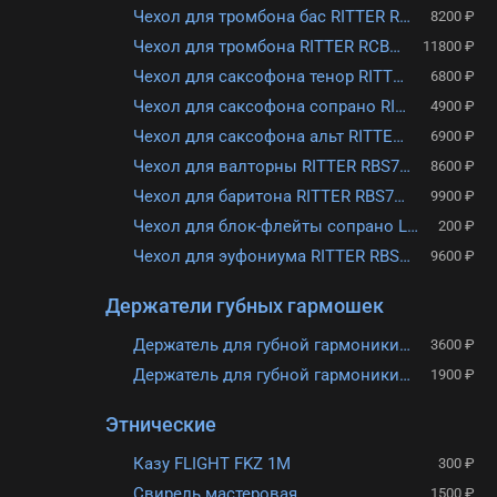
Чехол для тромбона бас RITTER RBS7-BT/BDT
8200 ₽
Чехол для тромбона RITTER RCB700-9-TB
11800 ₽
Чехол для саксофона тенор RITTER RBP2-TS/BRD
6800 ₽
Чехол для саксофона сопрано RITTER RBS7-SO/MGB
4900 ₽
Чехол для саксофона альт RITTER RBS7-AS/BDT
6900 ₽
Чехол для валторны RITTER RBS7-FH/MGB
8600 ₽
Чехол для баритона RITTER RBS7D-BH/SGL
9900 ₽
Чехол для блок-флейты сопрано Lutner lrs-1
200 ₽
Чехол для эуфониума RITTER RBS7-EUBU/MGB
9600 ₽
Держатели губных гармошек
Держатель для губной гармоники HOHNER FLEXRACK
3600 ₽
Держатель для губной гармоники HOHNER HH1
1900 ₽
Этнические
Казу FLIGHT FKZ 1M
300 ₽
Свирель мастеровая
1500 ₽