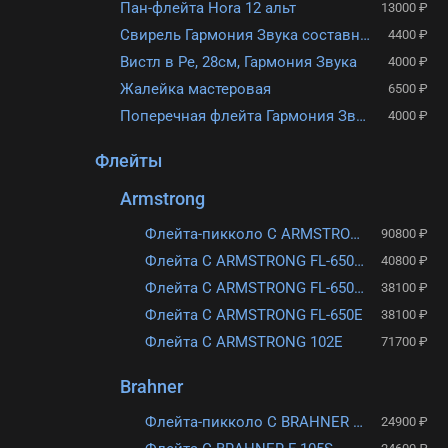
Пан-флейта Hora 12 альт
13000 ₽
Свирель Гармония Звука составная в Ля
4400 ₽
Вистл в Ре, 28см, Гармония Звука
4000 ₽
Жалейка мастеровая
6500 ₽
Поперечная флейта Гармония Звука ГЗПП002 в Соль, составная
4000 ₽
Флейты
Armstrong
Флейта-пикколо C ARMSTRONG 307
90800 ₽
Флейта C ARMSTRONG FL-650RI
40800 ₽
Флейта C ARMSTRONG FL-650E2
38100 ₽
Флейта C ARMSTRONG FL-650E
38100 ₽
Флейта C ARMSTRONG 102E
71700 ₽
Brahner
Флейта-пикколо С BRAHNER PF-880S
24900 ₽